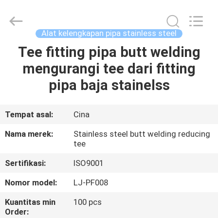
Xi'an
Longjoy
Foreign
Trade
Co.,Ltd.
Alat kelengkapan pipa stainless steel
All
Rights
Tee fitting pipa butt welding
RUMAH
Reserved.
mengurangi tee dari fitting
PRODUK
pipa baja stainelss
TENTANG
Tempat asal:
Cina
KAMI
Nama merek:
Stainless steel butt welding reducing
tee
TUR
Sertifikasi:
ISO9001
PABRIK
Nomor model:
LJ-PF008
Kuantitas min
100 pcs
KONTROL
Order: