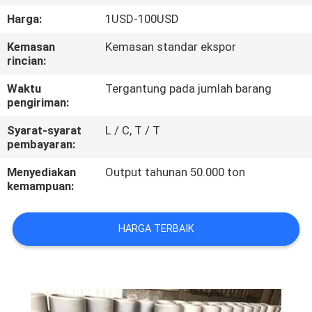
KUALITAS
Harga:
1USD-100USD
Kemasan
Kemasan standar ekspor
HUBUNGI
rincian:
KAMI
Waktu
Tergantung pada jumlah barang
pengiriman:
BERITA
Syarat-syarat
L / C, T / T
pembayaran:
KASUS
Menyediakan
Output tahunan 50.000 ton
kemampuan:
SITEMAP
HARGA TERBAIK
PRIVACY
POLICY