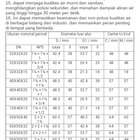
15, dapat menjaga kualitas air murni dan sanitasi,
menghilangkan polusi sekunder, dan menahan dampak aliran air
yang tinggi hingga 30 meter per detik.
16, Ini dapat memastikan keamanan dan non-polusi kualitas air
di berbagai bidang dan industri, dan memainkan peran penting
di tempat yang berbeda.
Ukuran nominal parsial
Diameter luar alur
Center to End
D / mm
D1 / mm
C / mm
M / mm
DN
NPS
saya
II
saya
II
32X32X25
1¼ × 1¼ ×
42.4
38
33.7
32
48
48
1
32X32X20
1¼ × 1¼ ×
42.4
38
26.9
25
48
48
3/4
32X32X15
1¼ × 1¼ ×
42.4
38
21.3
18
48
18
1/2
40X40X32
1½ × 1½
48.3
45
42.4
38
57
57
× 1¼
40X40X25
1½ × 1½
48.3
45
33.7
32
57
57
× 1
40X40X20
1½ × 1½
48.3
45
26.9
25
57
57
× 3/4
10X40X15
1½ × 1½
48.3
45
21.3
18
57
57
× 1/2
50X50X40
2 × 2 ×
60.3
57
48.3
45
64
60
1½
50X50X32
2 × 2 × 1¼
60.3
57
42.4
38
64
57
50X50X25
2 × 2 × 1
60.3
57
33.7
32
64
51
50X50X20
2 × 2 ×
60.3
57
26.9
25
64
44