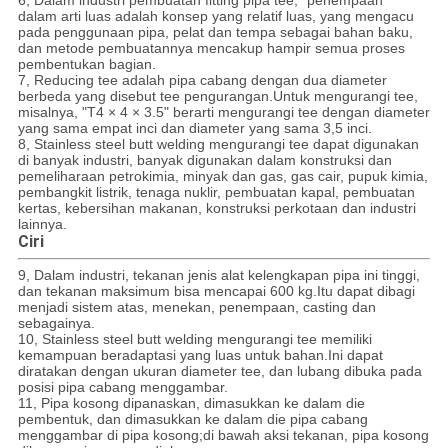
6, Dalam industri pembuatan fitting pipa tee, "penempaan"
dalam arti luas adalah konsep yang relatif luas, yang mengacu
pada penggunaan pipa, pelat dan tempa sebagai bahan baku,
dan metode pembuatannya mencakup hampir semua proses
pembentukan bagian.
7, Reducing tee adalah pipa cabang dengan dua diameter
berbeda yang disebut tee pengurangan.Untuk mengurangi tee,
misalnya, "T4 × 4 × 3.5" berarti mengurangi tee dengan diameter
yang sama empat inci dan diameter yang sama 3,5 inci.
8, Stainless steel butt welding mengurangi tee dapat digunakan
di banyak industri, banyak digunakan dalam konstruksi dan
pemeliharaan petrokimia, minyak dan gas, gas cair, pupuk kimia,
pembangkit listrik, tenaga nuklir, pembuatan kapal, pembuatan
kertas, kebersihan makanan, konstruksi perkotaan dan industri
lainnya.
Ciri
9, Dalam industri, tekanan jenis alat kelengkapan pipa ini tinggi,
dan tekanan maksimum bisa mencapai 600 kg.Itu dapat dibagi
menjadi sistem atas, menekan, penempaan, casting dan
sebagainya.
10, Stainless steel butt welding mengurangi tee memiliki
kemampuan beradaptasi yang luas untuk bahan.Ini dapat
diratakan dengan ukuran diameter tee, dan lubang dibuka pada
posisi pipa cabang menggambar.
11, Pipa kosong dipanaskan, dimasukkan ke dalam die
pembentuk, dan dimasukkan ke dalam die pipa cabang
menggambar di pipa kosong;di bawah aksi tekanan, pipa kosong