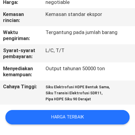
Harga:
negotiable
KUALITAS
Kemasan
Kemasan standar ekspor
rincian:
HUBUNGI
KAMI
Waktu
Tergantung pada jumlah barang
pengiriman:
Syarat-syarat
L/C, T/T
BERITA
pembayaran:
Menyediakan
Output tahunan 50000 ton
KASUS
kemampuan:
Cahaya Tinggi:
,
Siku Elektrofusi HDPE Bentuk Sama
SITEMAP
,
Siku Transisi Elektrofusi SDR11
Pipa HDPE Siku 90 Derajat
PRIVACY
HARGA TERBAIK
POLICY