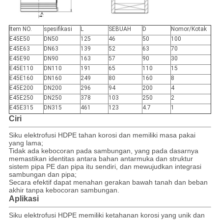
Item NO.
spesifikasi
L
SEBUAH
D
Nomor/Kotak
E45E50
DN50
125
46
50
100
E45E63
DN63
139
52
63
70
E45E90
DN90
163
57
90
30
E45E110
DN110
191
65
110
15
E45E160
DN160
249
80
160
8
E45E200
DN200
296
94
200
4
E45E250
DN250
378
103
250
2
E45E315
DN315
461
123
4.7
1
Ciri
Siku elektrofusi HDPE tahan korosi dan memiliki masa pakai
yang lama;
Tidak ada kebocoran pada sambungan, yang pada dasarnya
memastikan identitas antara bahan antarmuka dan struktur
sistem pipa PE dan pipa itu sendiri, dan mewujudkan integrasi
sambungan dan pipa;
Secara efektif dapat menahan gerakan bawah tanah dan beban
akhir tanpa kebocoran sambungan.
Aplikasi
Siku elektrofusi HDPE memiliki ketahanan korosi yang unik dan