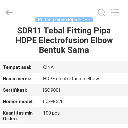
Xi'an
Longjoy
Foreign
Trade
Co.,Ltd.
Perlengkapan Pipa HDPE
All
Rights
SDR11 Tebal Fitting Pipa
RUMAH
Reserved.
HDPE Electrofusion Elbow
PRODUK
Bentuk Sama
TENTANG
Tempat asal:
CINA
KAMI
Nama merek:
HDPE electrofusion elbow
Sertifikasi:
ISO9001
TUR
Nomor model:
LJ-PF526
PABRIK
Kuantitas min
100 pcs
Order:
KONTROL