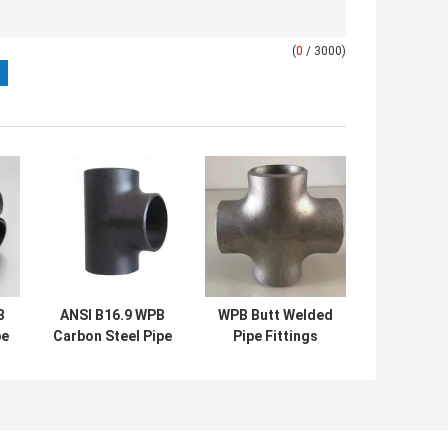
(
0
/ 3000)
B
ANSI B16.9 WPB
WPB Butt Welded
pe
Carbon Steel Pipe
Pipe Fittings
t
Tee Untuk
Carbon Steel
Koneksi Pipa
Cross ASTM A234