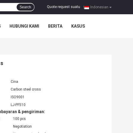
Quote request suatu
Search
|
Indonesian
S
HUBUNGI KAMI
BERITA
KASUS
ss
Cina
Carbon steel cross
ISO9001
LJ-PF510
mbayaran & pengiriman:
:
100 pcs
Negotiation