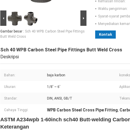
Kemasan rincian:
Waktu pengiriman:
Syarat-syarat pemb
Menyediakan kema
Gambar besar :
Sch 40 WPB Carbon Steel Pipe Fittings
Kontak
Butt Weld Cross
Sch 40 WPB Carbon Steel Pipe Fittings Butt Weld Cross
Deskripsi
Bahan:
baja karbon
koneks
Ukuran:
1/8' ~ 6'
Aplikas
Standar:
DIN, ANSI, GB/T
Tekan
WPB Carbon Steel Cross Pipe Fitting
Carbo
Cahaya Tinggi:
,
ASTM A234wpb 1-60inch sch40 Butt-welding Carbon 
Keterangan