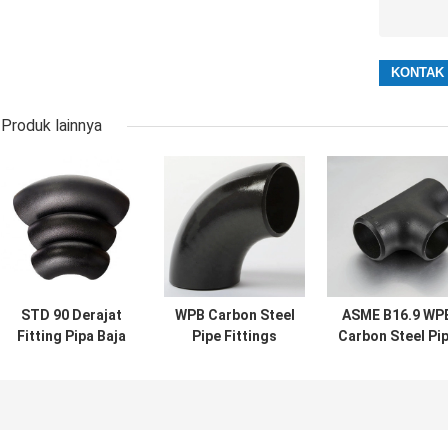
Produk lainnya
STD 90 Derajat
WPB Carbon Steel
ASME B16.9 WP
Fitting Pipa Baja
Pipe Fittings
Carbon Steel Pi
Karbon Siku ASME
Sambungan Pipa
Fittings Tee Ho
B16.9
Siku SCH80
Galvanized