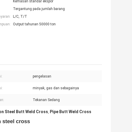
Kemasan standar ekspor
Tergantung pada jumlah barang
ayaran:
L/C, T/T
mpuan:
Output tahunan 50000 ton
i:
pengelasan
i:
minyak, gas dan sebagainya
an:
Tekanan Sedang
n Steel Butt Weld Cross
Pipe Butt Weld Cross
,
steel cross