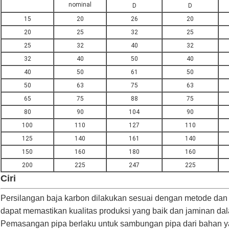
nominal
D
D
15
20
26
20
20
25
32
25
25
32
40
32
32
40
50
40
40
50
61
50
50
63
75
63
65
75
88
75
80
90
104
90
100
110
127
110
125
140
161
140
150
160
180
160
200
225
247
225
Ciri
Persilangan baja karbon dilakukan sesuai dengan metode dan p
dapat memastikan kualitas produksi yang baik dan jaminan da
Pemasangan pipa berlaku untuk sambungan pipa dari bahan y