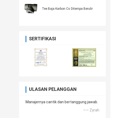
Tee Baja Karbon Cs Ditempa Berulir
SERTIFIKASI
ULASAN PELANGGAN
Manajernya cantik dan bertanggung jawab.
—— Zyrah