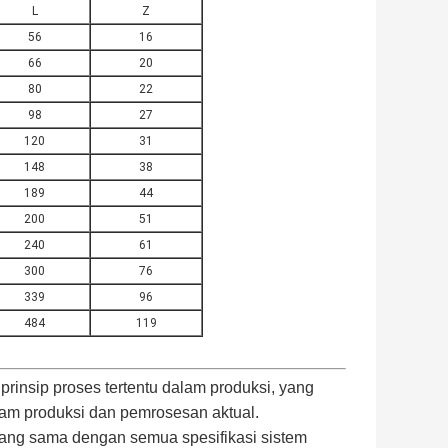
L
Z
56
16
66
20
80
22
98
27
120
31
148
38
189
44
200
51
240
61
300
76
339
96
484
119
rinsip proses tertentu dalam produksi, yang
lam produksi dan pemrosesan aktual.
ang sama dengan semua spesifikasi sistem