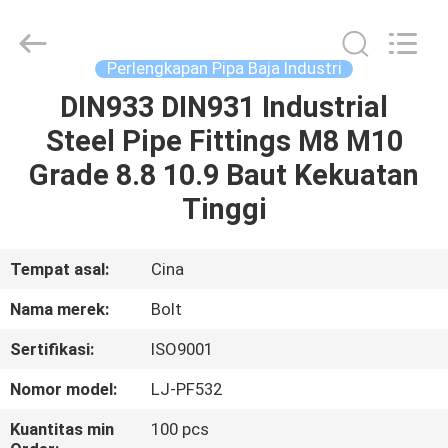
Pipa
Baja
Industri
supplier.
Copyright
Perlengkapan Pipa Baja Industri
©
2020
-
DIN933 DIN931 Industrial
RUMAH
2025
Xi'an
Steel Pipe Fittings M8 M10
Longjoy
Foreign
Trade
PRODUK
Grade 8.8 10.9 Baut Kekuatan
Co.,Ltd.
All
Rights
Tinggi
Reserved.
TENTANG
KAMI
Tempat asal:
Cina
Nama merek:
Bolt
TUR
Sertifikasi:
ISO9001
PABRIK
Nomor model:
LJ-PF532
KONTROL
Kuantitas min
100 pcs