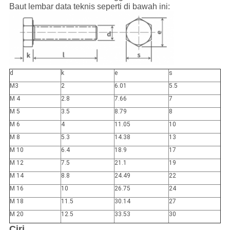
Baut lembar data teknis seperti di bawah ini:
d
k
e
s
M3
2
6.01
5.5
M 4
2.8
7.66
7
M 5
3.5
8.79
8
M 6
4
11.05
10
M 8
5.3
14.38
13
M 10
6.4
18.9
17
M 12
7.5
21.1
19
M 14
8.8
24.49
22
M 16
10
26.75
24
M 18
11.5
30.14
27
M 20
12.5
33.53
30
Ciri