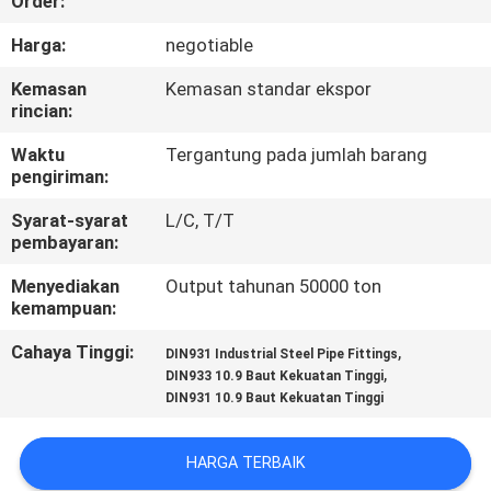
Order:
KUALITAS
Harga:
negotiable
HUBUNGI
Kemasan
Kemasan standar ekspor
rincian:
KAMI
Waktu
Tergantung pada jumlah barang
pengiriman:
BERITA
Syarat-syarat
L/C, T/T
pembayaran:
KASUS
Menyediakan
Output tahunan 50000 ton
kemampuan:
SITEMAP
Cahaya Tinggi:
,
DIN931 Industrial Steel Pipe Fittings
,
DIN933 10.9 Baut Kekuatan Tinggi
PRIVACY
DIN931 10.9 Baut Kekuatan Tinggi
POLICY
HARGA TERBAIK